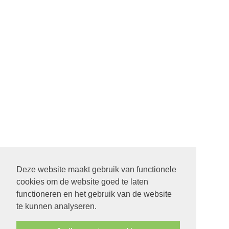
Deze website maakt gebruik van functionele
cookies om de website goed te laten
22 SEPTEMBER STARTDIENST MET ALLE PASTORES. 9.30
functioneren en het gebruik van de website
UUR IN DE ONTMOETING IN SCHEEMDA
te kunnen analyseren.