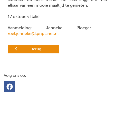
iedereen op deze manier de kans krijgt om met
elkaar van een mooie maaltijd te genieten.
17 oktober: Italië
Aanmelding: Jenneke Ploeger -
roel.jenneke@kpnplanet.nl
terug
Volg ons op: