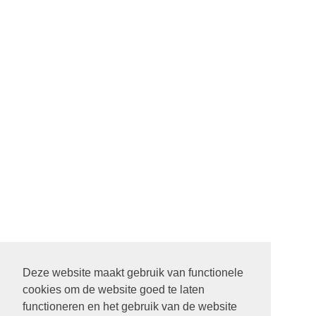
Deze website maakt gebruik van functionele
cookies om de website goed te laten
22 SEPTEMBER STARTDIENST MET ALLE PASTORES. 9.30
functioneren en het gebruik van de website