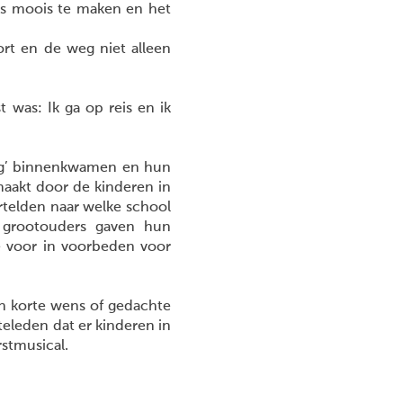
ets moois te maken en het
ort en de weg niet alleen
t was: Ik ga op reis en ik
ing’ binnenkwamen en hun
maakt door de kinderen in
ertelden naar welke school
 grootouders gaven hun
e voor in voorbeden voor
n korte wens of gedachte
eleden dat er kinderen in
rstmusical.