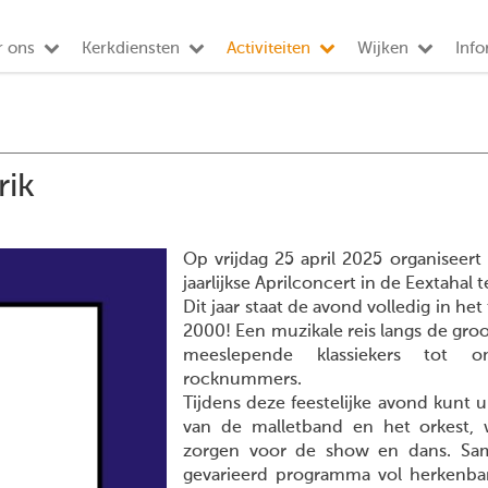
r ons
Kerkdiensten
Activiteiten
Wijken
Info
rik
Op vrijdag 25 april 2025 organiseert
jaarlijkse Aprilconcert in de Eextahal
Dit jaar staat de avond volledig in he
2000! Een muzikale reis langs de groot
meeslepende klassiekers tot o
rocknummers.
Tijdens deze feestelijke avond kunt 
van de malletband en het orkest, w
zorgen voor de show en dans. Sam
gevarieerd programma vol herkenba