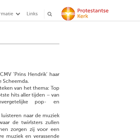
rmatie
Links
 CMV ‘Prins Hendrik’ haar
 te Scheemda.
t teken van het thema: Top
ste hits aller tijden – van
nvergetelijke pop- en
u luisteren naar de muziek
aar de twirlsters zullen
en zorgen zij voor een
re muziek en verassende