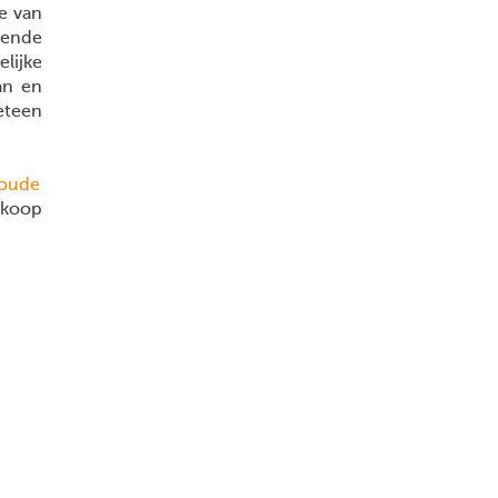
e van
ende
lijke
an en
eteen
Woude
koop