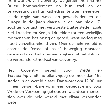
De inwoners van Coventry weigerden zich na het
Duitse bombardement op hun stad en de
verwoesting van hun kathedraal te laten meeslepen
in de orgie van wraak en gewelds-denken die
Europa in de jaren daarna in de ban hield. Zij
zochten contact met verwoeste Duitse steden zoals
Kiel, Dresden en Berlijn. Dit leidde tot een wekelijks
moment van bezinning en gebed, want oorlog mag
nooit vanzelfsprekend zijn. Over de hele wereld is
daarna de “cross of nails” beweging ontstaan,
genoemd naar het kruis van spijkers uit het dak van
de verbrande kathedraal van Coventry.
Het Coventry gebed voor
Vrede en
Verzoening
vindt nu elke vrijdag op meer dan 160
steden in de wereld plaats. Dan wordt om 12.00 uur
in een vergelijkbare vorm een gebedsviering voor
Vrede en Verzoening gehouden, waardoor mensen
zich over de hele wereld met elkaar verbonden
weten.