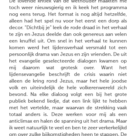
De lovende kritiek van de wethouder maakten me
toch weer nieuwsgierig en ik keek het programma
nog eens terug. Het format is nog altijd hetzelfde,
alleen had het spel nu voor het eerst een dorp als
decor. “Dichtbij je” leek de rode draad in het verhaal
te zijn en Jezus deelde dan ook genereus aan velen
een knuffel uit. Om snel in het verhaal te kunnen
komen werd het lijdensverhaal versmald tot een
persoonlijk drama van Jezus en zijn vrienden. De uit
het evangelie geselecteerde dialogen kwamen op
mij daarom wat grotesk over. Want het
lijdensevangelie beschrijft de crisis waarin niet
alleen de kring rond Jezus, maar het hele joodse
volk en uiteindelijk de hele volkerenwereld zich
bevond.
Na elke dialoog volgt een bij het grote
publiek bekend liedje, dat een link lijkt te hebben
met het vertelde, maar waarvan de strekking vaak
totaal anders is. Deze werken voor mij als een
anticlimax en halen de spanning uit het drama. Maar
ik weet natuurlijk te veel en ben te zeer verkerkelijkd
om over zulke bijkomstigheden heen te stappen. De