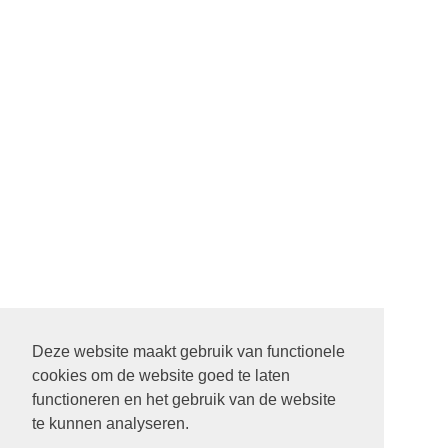
Deze website maakt gebruik van functionele
cookies om de website goed te laten
22 SEPTEMBER STARTDIENST MET ALLE PASTORES. 9.30
functioneren en het gebruik van de website
UUR IN DE ONTMOETING IN SCHEEMDA
te kunnen analyseren.