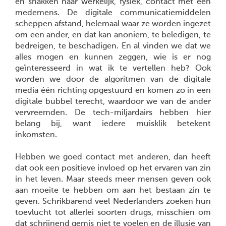
en snakken naar werkelijk, fysiek, contact met een
medemens. De digitale communicatiemiddelen
scheppen afstand, helemaal waar ze worden ingezet
om een ander, en dat kan anoniem, te beledigen, te
bedreigen, te beschadigen. En al vinden we dat we
alles mogen en kunnen zeggen, wie is er nog
geïnteresseerd in wat ik te vertellen heb? Ook
worden we door de algoritmen van de digitale
media één richting opgestuurd en komen zo in een
digitale bubbel terecht, waardoor we van de ander
vervreemden. De tech-miljardairs hebben hier
belang bij, want iedere muisklik betekent
inkomsten.
Hebben we goed contact met anderen, dan heeft
dat ook een positieve invloed op het ervaren van zin
in het leven. Maar steeds meer mensen geven ook
aan moeite te hebben om aan het bestaan zin te
geven. Schrikbarend veel Nederlanders zoeken hun
toevlucht tot allerlei soorten drugs, misschien om
dat schrijnend gemis niet te voelen en de illusie van