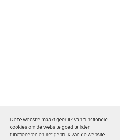
Deze website maakt gebruik van functionele
cookies om de website goed te laten
22 SEPTEMBER STARTDIENST MET ALLE PASTORES. 9.30
functioneren en het gebruik van de website
UUR IN DE ONTMOETING IN SCHEEMDA