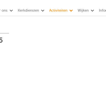
r ons
Kerkdiensten
Activiteiten
Wijken
Info
5