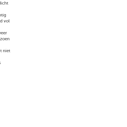
dicht
htig
ld vol
weer
izoen
 niet
s