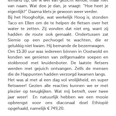
iemand op, die ik wel van gezicht kende, maar niet
van naam. Wat doe je dan, je vraagt: “Hoe heet je
eigenlijk?” Daarna klets je gewoon weer verder.
Bij het Hoogholtje, wat werkelijk Hoog is, stonden
Taco en Ellen om de te helpen de fietsen over het
water te zetten. Zij vonden dat niet erg, want zij
hadden de route ook gemaakt. Ondertussen zat
Siemie op een pechvogel te wachten, die er
gelukkig niet kwam. Hij bemande de bezemwagen.
Om 15.30 uur was iedereen binnen in Oostwold en
konden we genieten van zelfgemaakte soepen en
stokbrood met kruidenboter. De laatste fietsers
werden met gejuich ontvangen. Zelfs de mensen
die de Happunten hadden verzorgd kwamen langs.
Het was al met al een dag vol vrolijkheid, en super
fietsweer! Gezien alle reacties kunnen we er met
plezier op terugkijken. Wat mij betreft, over twee
jaar weer! En natuurlijk hebben we een mooie
opbrengst voor ons diaconaal doel Ethiopië
opgehaald, namelijk € 749,20.