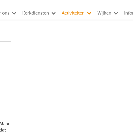
r ons
Kerkdiensten
Activiteiten
Wijken
Info
 Maar
 dat