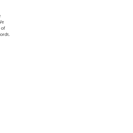
e
We
 of
ordt.