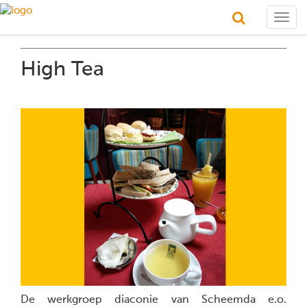
Togg
navig
High Tea
De werkgroep diaconie van Scheemda e.o.