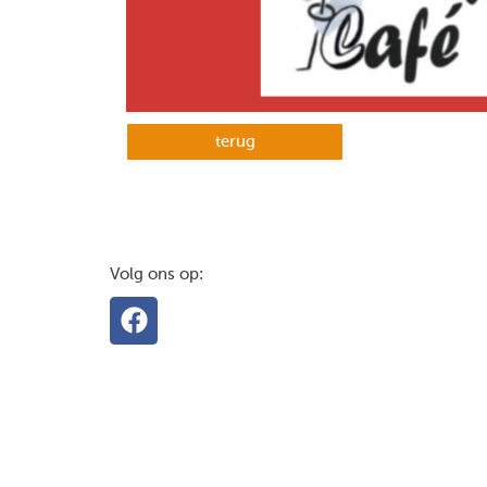
terug
Volg ons op: