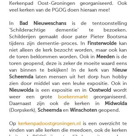
Kerkenpad Oost-Groningen georganiseerd. Ook
veel kerken van de PGOG doen hieraan mee!
In
Bad Nieuweschans
is de tentoonstelling
‘Schilderachtige dementie’ te bezoeken.
Schilderijen gemaakt door pater Pieter Bootsma
tijdens zijn dementie-proces. In
Finsterwolde
kan
niet alleen de kerk bezocht worden, maar ook kan
de toren beklommen worden. Ook in
Meeden
is de
toren geopend, deze is zeker de moeite waard eens
van binnen te bekijken! In de kerk van N
ieuw
Scheemda
laten mensen uit het dorp hun hobby
zien door middel van een leuke expositie. Ook in
Nieuwolda
is een expositie en in
Oostwold
wordt
weer een grote
boekenmarkt
georganiseerd.
Daarnaast zijn ook de kerken in
Midwolda
(Dorpskerk),
Scheemda
en
Winschoten
geopend.
Op
kerkenpadoostgroningen.nl
is een overzicht te
vinden van alle kerken die meedoen, ook de kerken