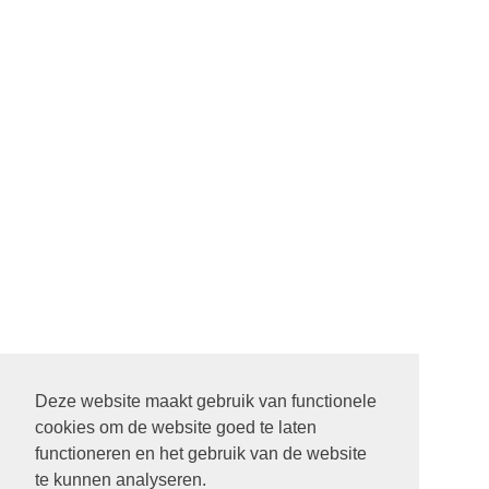
Deze website maakt gebruik van functionele
cookies om de website goed te laten
22 SEPTEMBER STARTDIENST MET ALLE PASTORES. 9.30
functioneren en het gebruik van de website
UUR IN DE ONTMOETING IN SCHEEMDA
te kunnen analyseren.