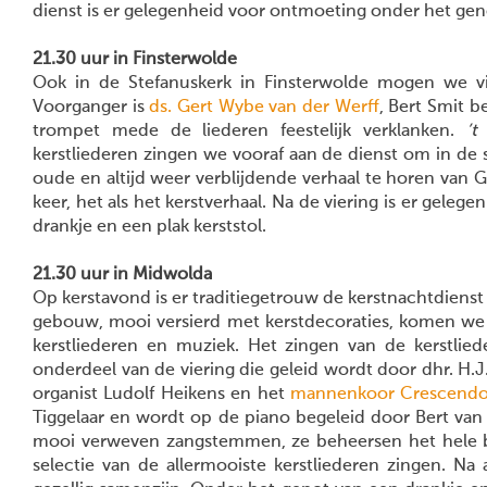
dienst is er gelegenheid voor ontmoeting onder het gen
21.30 uur in Finsterwolde
Ook in de Stefanuskerk in Finsterwolde mogen we vi
Voorganger is
ds. Gert Wybe van der Werff
, Bert Smit b
trompet mede de liederen feestelijk verklanken.
’t
kerstliederen zingen we vooraf aan de dienst om in d
oude en altijd weer verblijdende verhaal te horen van
keer, het als het kerstverhaal. Na de viering is er gel
drankje en een plak kerststol.
21.30 uur in Midwolda
Op kerstavond is er traditiegetrouw de kerstnachtdienst 
gebouw, mooi versierd met kerstdecoraties, komen we
kerstliederen en muziek. Het zingen van de kerstlie
onderdeel van de viering die geleid wordt door dhr. H.
organist Ludolf Heikens en het
mannenkoor Crescend
Tiggelaar en wordt op de piano begeleid door Bert v
mooi verweven zangstemmen, ze beheersen het hele bere
selectie van de allermooiste kerstliederen zingen. Na