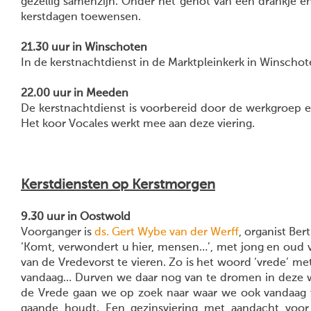
gezellig samenzijn. Onder het genot van een drankje e
kerstdagen toewensen.
21.30 uur in Winschoten
In de kerstnachtdienst in de Marktpleinkerk in Winscho
22.00 uur in Meeden
De kerstnachtdienst is voorbereid door de werkgroep er
Het koor Vocales werkt mee aan deze viering.
Kerstdiensten op Kerstmorgen
9.30 uur in Oostwold
Voorganger is
ds. Gert Wybe van der Werff
, organist Bert
‘Komt, verwondert u hier, mensen…’, met jong en oud
van de Vredevorst te vieren. Zo is het woord ‘vrede’ met
vandaag… Durven we daar nog van te dromen in deze w
de Vrede gaan we op zoek naar waar we ook vandaag 
gaande houdt. Een gezinsviering met aandacht voor