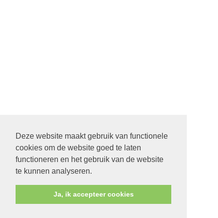
Deze website maakt gebruik van functionele
cookies om de website goed te laten
22 SEPTEMBER STARTDIENST MET ALLE PASTORES. 9.30
functioneren en het gebruik van de website
UUR IN DE ONTMOETING IN SCHEEMDA
te kunnen analyseren.
Ja, ik accepteer cookies