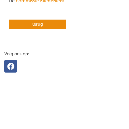
De
commissie Kliederkerk
terug
Volg ons op: