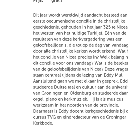
Prijs:
gratis
Dit jaar wordt wereldwijd aandacht besteed aan
eerste oecumenische concilie in de christelijke
geschiedenis, gehouden in het jaar 325 te Nicea
het westen van het huidige Turkije). Eén van de
resultaten van deze kerkvergadering was een
geloofsbelijdenis, die tot op de dag van vandaa
door alle christelijke kerken wordt erkend. Wat 
het concilie van Nicea precies in? Welk belang h
dit concilie voor ons vandaag? Wat is de beteke
van de geloofsbelijdenis van Nicea? Deze vrage
staan centraal tijdens de lezing van Eddy Mul.
Aansluitend gaan we met elkaar in gesprek. Ed
studeerde Duitse taal en cultuur aan de universi
van Groningen en Oldenburg en studeerde daar
orgel, piano en kerkmuziek. Hij is als musicus
werkzaam in het noorden van de provincie.
Daarnaast is Eddy docent kerkgeschiedenis bij 
cursus TVG en eindredacteur van de Groninger
Kerkbode.