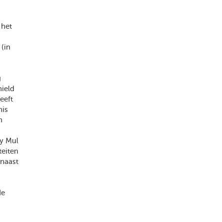
 het
 (in
g
hield
eeft
nis
n
dy Mul
teiten
naast
de