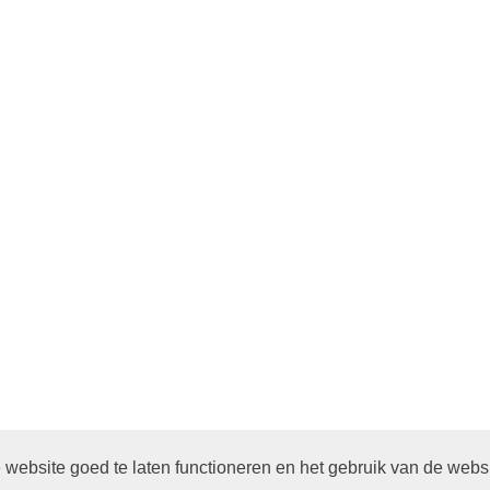
ES. 9.30 UUR IN DE ONTMOETING IN SCHEEMDA
website goed te laten functioneren en het gebruik van de webs