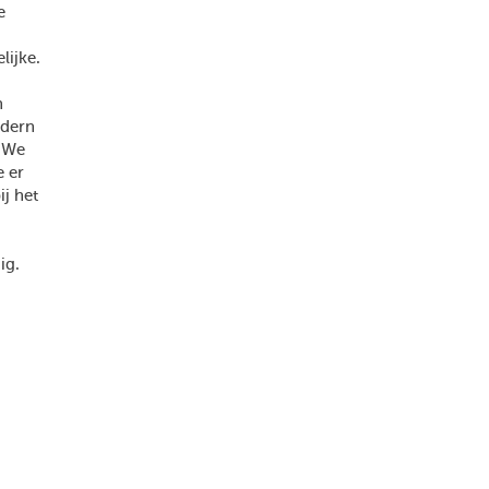
e
lijke.
n
odern
. We
e er
ij het
ig.