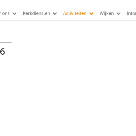
r ons
Kerkdiensten
Activiteiten
Wijken
Info
26