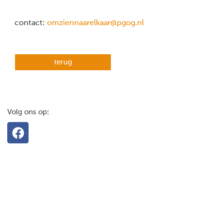
contact:
omziennaarelkaar@pgog.nl
terug
Volg ons op: