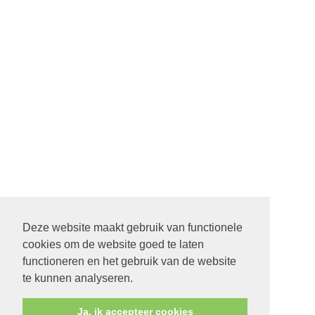
Deze website maakt gebruik van functionele
cookies om de website goed te laten
22 SEPTEMBER STARTDIENST MET ALLE PASTORES. 9.30
functioneren en het gebruik van de website
UUR IN DE ONTMOETING IN SCHEEMDA
te kunnen analyseren.
Ja, ik accepteer cookies