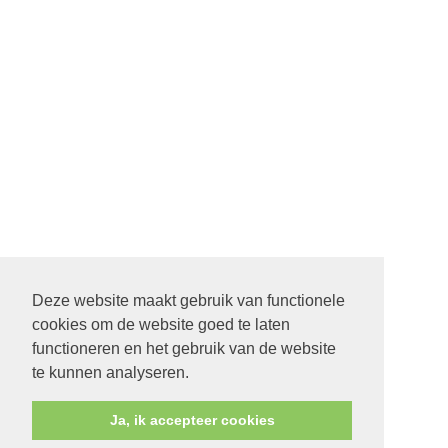
Deze website maakt gebruik van functionele
cookies om de website goed te laten
22 SEPTEMBER STARTDIENST MET ALLE PASTORES. 9.30
functioneren en het gebruik van de website
UUR IN DE ONTMOETING IN SCHEEMDA
te kunnen analyseren.
Ja, ik accepteer cookies