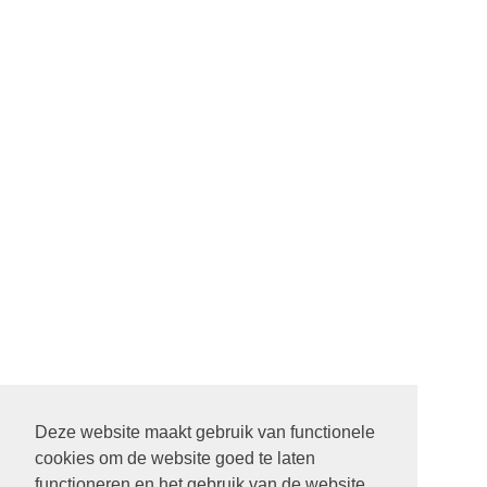
Deze website maakt gebruik van functionele
cookies om de website goed te laten
22 SEPTEMBER STARTDIENST MET ALLE PASTORES. 9.30
functioneren en het gebruik van de website