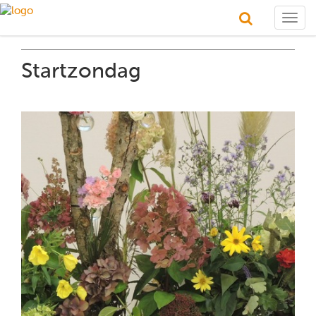
Togg
navig
Startzondag