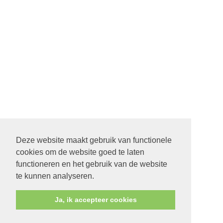
Deze website maakt gebruik van functionele
cookies om de website goed te laten
22 SEPTEMBER STARTDIENST MET ALLE PASTORES. 9.30
functioneren en het gebruik van de website
UUR IN DE ONTMOETING IN SCHEEMDA
te kunnen analyseren.
Ja, ik accepteer cookies