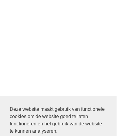
Deze website maakt gebruik van functionele
cookies om de website goed te laten
22 SEPTEMBER STARTDIENST MET ALLE PASTORES. 9.30
functioneren en het gebruik van de website
UUR IN DE ONTMOETING IN SCHEEMDA
te kunnen analyseren.