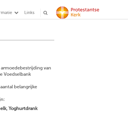
rmatie
Links
 armoedebestrijding van
de Voedselbank
 aantal belangrijke
jn:
melk, Yoghurtdrank